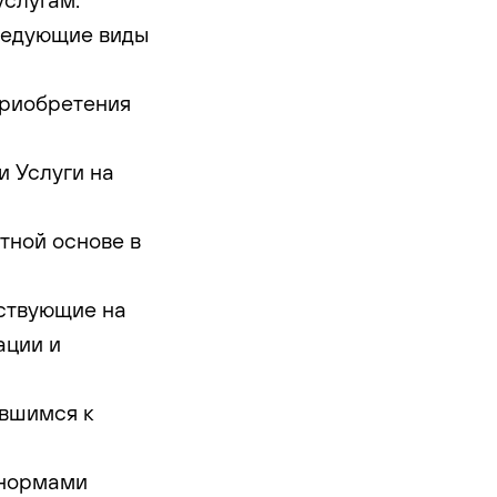
следующие виды
приобретения
и Услуги на
тной основе в
ествующие на
ации и
ившимся к
 нормами