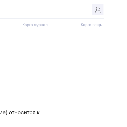
Карго.журнал
Карго.вещь
ие) относится к