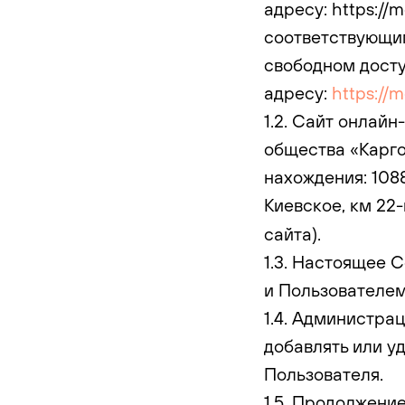
адресу: https://
соответствующим
свободном досту
адресу:
https://
1.2. Сайт онлай
общества «Карго
нахождения: 1088
Киевское, км 22-й,
сайта).
1.3. Настоящее 
и Пользователем
1.4. Администра
добавлять или у
Пользователя.
1.5. Продолжени