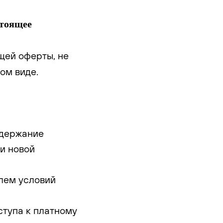
стоящее
щей оферты, не
ом виде.
содержание
и новой
елем условий
ступа к платному