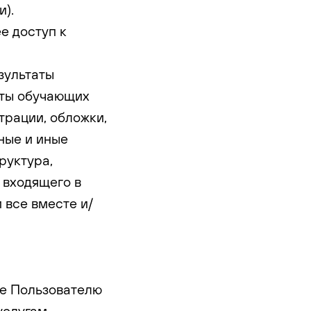
и).
ее доступ к
зультаты
сты обучающих
трации, обложки,
ные и иные
руктура,
 входящего в
 все вместе и/
ие Пользователю
слугам.