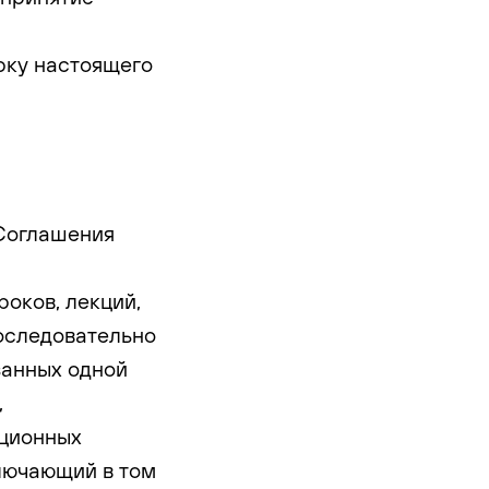
ерку настоящего
 Соглашения
роков, лекций,
оследовательно
занных одной
,
нционных
лючающий в том