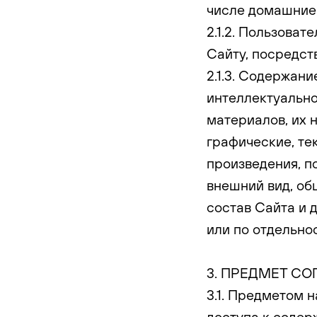
числе домашние з
2.1.2. Пользоват
Сайту, посредст
2.1.3. Содержан
интеллектуально
материалов, их н
графические, те
произведения, п
внешний вид, об
состав Сайта и 
или по отдельно
3. ПРЕДМЕТ С
3.1. Предметом 
доступа к содер