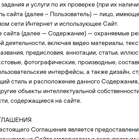
адания и услуги по их проверке (при их наличи
ель сайта (далее – Пользователь) — лицо, имеющ
вом сети Интернет и использующее Сайт.
ие сайта (далее — Содержание) — охраняемые ре
й деятельности, включая видео материалы, тек
азвания, предисловия, аннотации, статьи, иллюс
кстовые, фотографические, производные, состав
ользовательские интерфейсы, а также дизайн, ст
щий стиль и расположение данного Содержания,
другие объекты интеллектуальной собственности
сти, содержащиеся на сайте.
ОГЛАШЕНИЯ
настоящего Соглашения является предоставлен
жащимся на Сайте материалам и оказываемым у