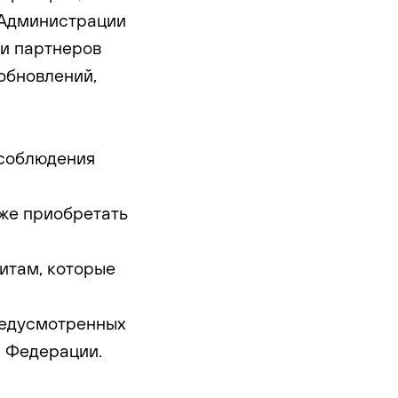
 Администрации
ии партнеров
обновлений,
 соблюдения
кже приобретать
зитам, которые
предусмотренных
 Федерации.