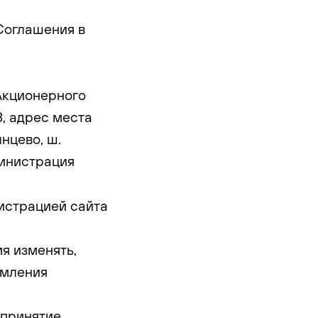
Соглашения в
 Акционерного
, адрес места
лнцево, ш.
министрация
истрацией сайта
мя изменять,
омления
 принятие