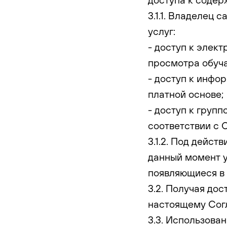
3.1.1. Владелец
услуг:
- доступ к элек
просмотра обуч
- доступ к инфо
платной основе;
- доступ к груп
соответствии с 
3.1.2. Под дейс
данный момент у
появляющиеся в
3.2. Получая до
настоящему Сог
3.3. Использова