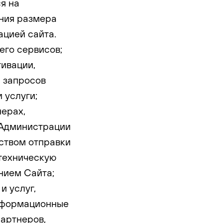
я на
ния размера
ацией сайта.
его сервисов;
ивации,
и запросов
 услуги;
ерах,
 Администрации
дством отправки
 техническую
нием Сайта;
и услуг,
информационные
партнеров,