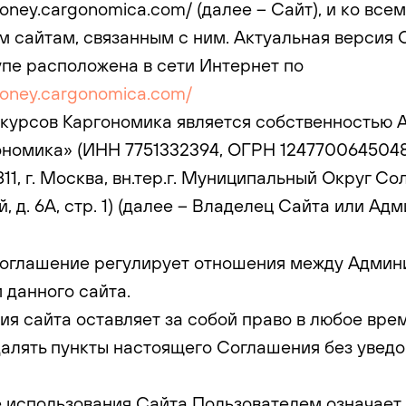
money.cargonomica.com/ (далее – Сайт), и ко всем
 сайтам, связанным с ним. Актуальная версия 
пе расположена в сети Интернет по
money.cargonomica.com/
н-курсов Каргономика является собственностью
номика» (ИНН 7751332394, ОГРН 1247700645048
11, г. Москва, вн.тер.г. Муниципальный Округ Со
 д. 6А, стр. 1)
(далее – Владелец Сайта или Ад
Соглашение регулирует отношения между Админ
 данного сайта.
ция сайта оставляет за собой право в любое вре
далять пункты настоящего Соглашения без увед
е использования Сайта Пользователем означает