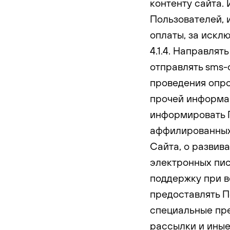
контенту сайта.
Пользователей,
оплаты, за искл
4.1.4. Направля
отправлять sms-
проведения опро
прочей информац
информировать П
аффилированных 
Сайта, о развив
электронных пис
поддержку при в
предоставлять П
специальные пр
рассылки и иные